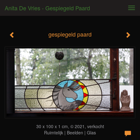
Anita De Vries - Gespiegeld Paard
Tog
navi
gespiegeld paard
30 x 100 x 1 cm, © 2021, verkocht
Ruimtelijk | Beelden | Glas